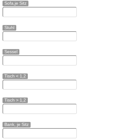
Sofa,je Sitz
Stuhl
Sessel
Tisch < 1,2
Tisch > 1,2
Bank, je Sitz