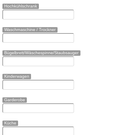
Hochkühlschrank
Waschmaschine / Trockner
Bügelbrett/Wäschespinne/Staubsauger
Kinderwagen
Garderobe
Küche