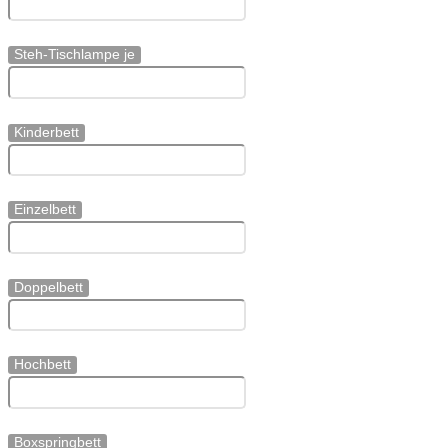
Steh-Tischlampe je
Kinderbett
Einzelbett
Doppelbett
Hochbett
Boxspringbett