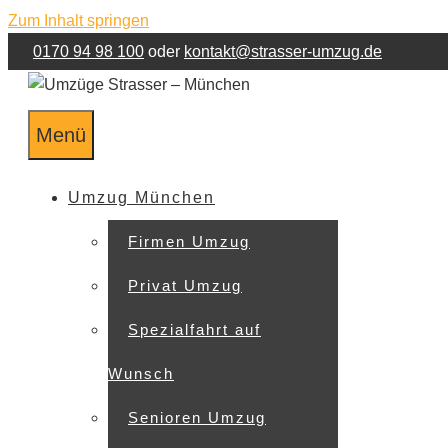
Zum Inhalt springen
0170 94 98 100
oder
kontakt@strasser-umzug.de
Menü
Umzug München
Firmen Umzug
Privat Umzug
Spezialfahrt auf
Wunsch
Senioren Umzug