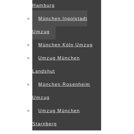
Hamburg
München Ingolstadt
Umzug
München Köln Umzug
Umzug München
Landshut
München Rosenheim
Umzug
Umzug München
Starnberg