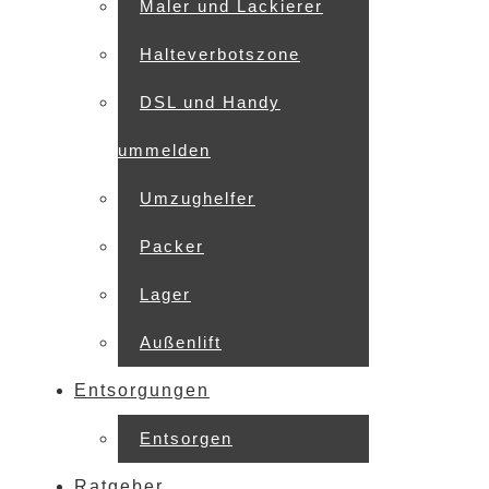
Maler und Lackierer
Halteverbotszone
DSL und Handy
ummelden
Umzughelfer
Packer
Lager
Außenlift
Entsorgungen
Entsorgen
Ratgeber