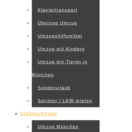
Klaviertransport
Übersee Umzug
Umzugshilfsmittel
Umzug mit Kindern
Umzug mit Tieren in
München
Sonderurlaub
Sprinter / LKW mieten
Städteumzüge
Umzug München