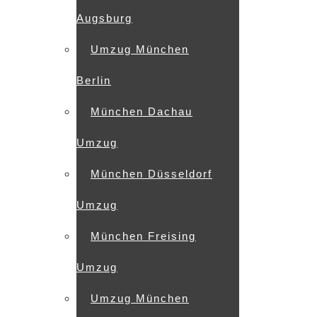
Augsburg
Umzug München
Berlin
München Dachau
Umzug
München Düsseldorf
Umzug
München Freising
Umzug
Umzug München