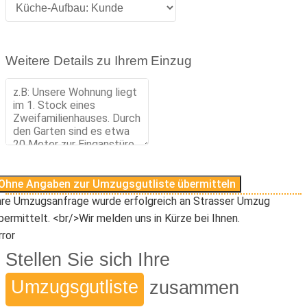
Weitere Details zu Ihrem Einzug
Ohne Angaben zur Umzugsgutliste übermitteln
hre Umzugsanfrage wurde erfolgreich an Strasser Umzug
bermittelt. <br/>Wir melden uns in Kürze bei Ihnen.
rror
Stellen Sie sich Ihre
Umzugsgutliste
zusammen