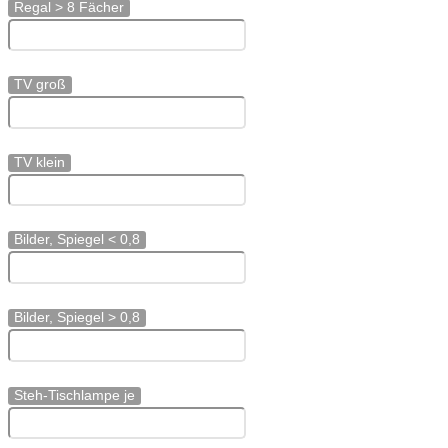
Regal > 8 Fächer
TV groß
TV klein
Bilder, Spiegel < 0,8
Bilder, Spiegel > 0,8
Steh-Tischlampe je