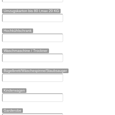
Umzugskarton bis 80 l,max 20 KG
Hochkühlschrank
Waschmaschine / Trockner
Bügelbrett/Wäschespinne/Staubsauger
Kinderwagen
Garderobe