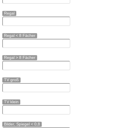
Regal
Regal < 8 Fächer
Regal > 8 Fächer
TV groß
TV klein
Bilder, Spiegel < 0,8