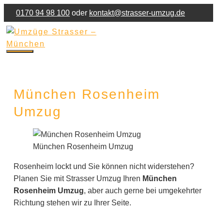
Zum
0170 94 98 100
oder
kontakt@strasser-umzug.de
Inhalt
Jetzt Umzug anfragen!
springen
Kontakt
Impressum
Menu
München Rosenheim
Umzug
München Rosenheim Umzug
Rosenheim lockt und Sie können nicht widerstehen?
Planen Sie mit Strasser Umzug Ihren
München
Rosenheim Umzug
, aber auch gerne bei umgekehrter
Richtung stehen wir zu Ihrer Seite.