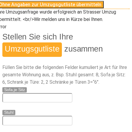
Ohne Angaben zur Umzugsgutliste übermitteln
hre Umzugsanfrage wurde erfolgreich an Strasser Umzug
bermittelt. <br/>Wir melden uns in Kürze bei Ihnen.
rror
Stellen Sie sich Ihre
Umzugsgutliste
zusammen
Füllen Sie bitte die folgenden Felder kumuliert je Art für Ihre
gesamte Wohnung aus, z. Bsp. Stuhl gesamt: 8, Sofa je Sitz:
6, Schrank je Türe: 2, 2 Schränke je Türen 3=“6″.
Sofa,je Sitz
Stuhl