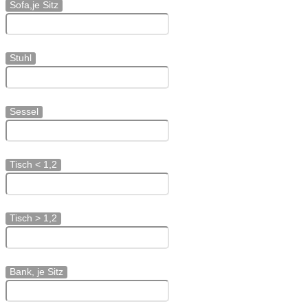
Sofa,je Sitz
Stuhl
Sessel
Tisch < 1,2
Tisch > 1,2
Bank, je Sitz