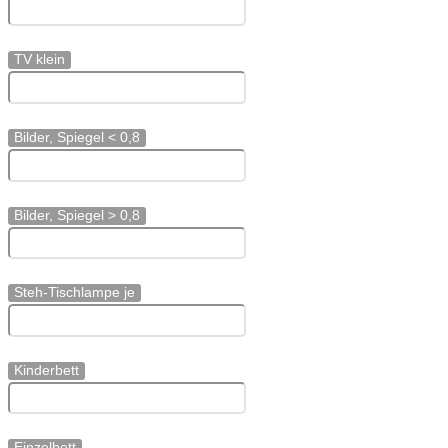
TV klein
Bilder, Spiegel < 0,8
Bilder, Spiegel > 0,8
Steh-Tischlampe je
Kinderbett
Einzelbett