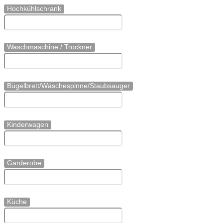
Hochkühlschrank
Waschmaschine / Trockner
Bügelbrett/Wäschespinne/Staubsauger
Kinderwagen
Garderobe
Küche