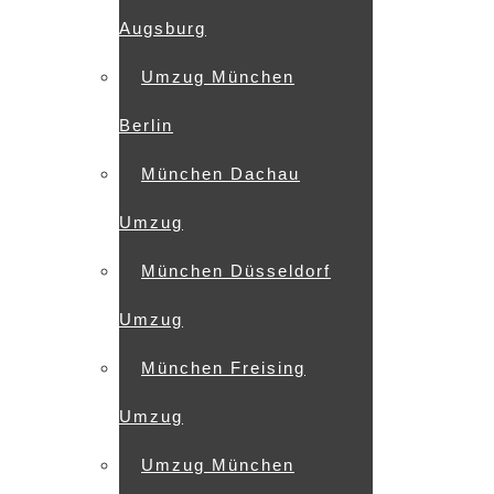
Augsburg
Umzug München
Berlin
München Dachau
Umzug
München Düsseldorf
Umzug
München Freising
Umzug
Umzug München