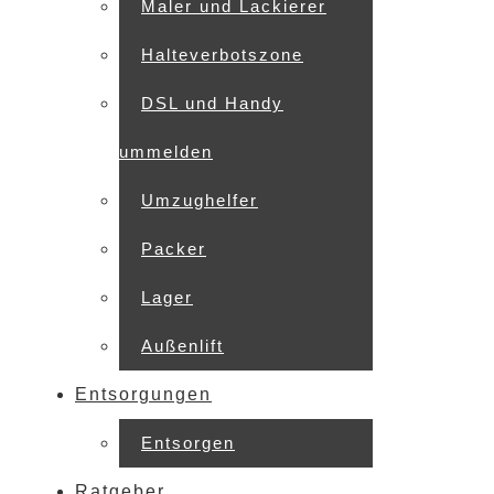
Maler und Lackierer
Halteverbotszone
DSL und Handy
ummelden
Umzughelfer
Packer
Lager
Außenlift
Entsorgungen
Entsorgen
Ratgeber