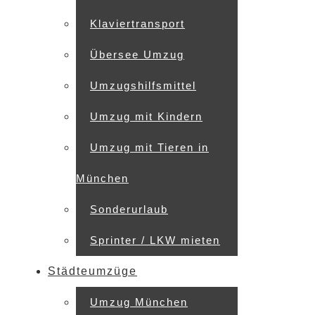
Klaviertransport
Übersee Umzug
Umzugshilfsmittel
Umzug mit Kindern
Umzug mit Tieren in
München
Sonderurlaub
Sprinter / LKW mieten
Städteumzüge
Umzug München