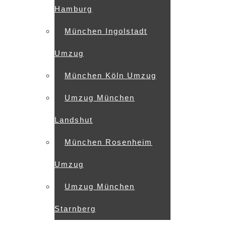
Hamburg
München Ingolstadt
Umzug
München Köln Umzug
Umzug München
Landshut
München Rosenheim
Umzug
Umzug München
Starnberg