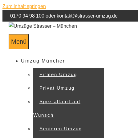
Zum Inhalt springen
0170 94 98 100
oder
kontakt@strasser-umzug.de
Menü
Umzug München
Firmen Umzug
Privat Umzug
Spezialfahrt auf
Wunsch
Senioren Umzug