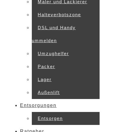
Maler und Lackierer
Halteverbotszone
DSL und Handy
ummelden
Umzughelfer
Packer
Lager
Außenlift
Entsorgungen
Entsorgen
Ratgeber