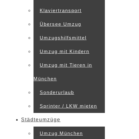
Klaviertransport
Übersee Umzug
Umzugshilfsmittel
Umzug mit Kindern
Umzug mit Tieren in
München
Sonderurlaub
Sprinter / LKW mieten
Städteumzüge
Umzug München