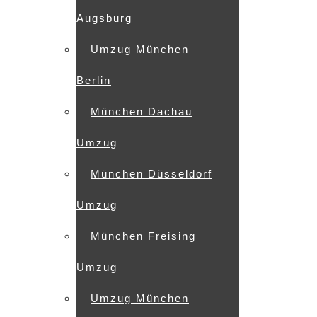
Augsburg
Umzug München
Berlin
München Dachau
Umzug
München Düsseldorf
Umzug
München Freising
Umzug
Umzug München