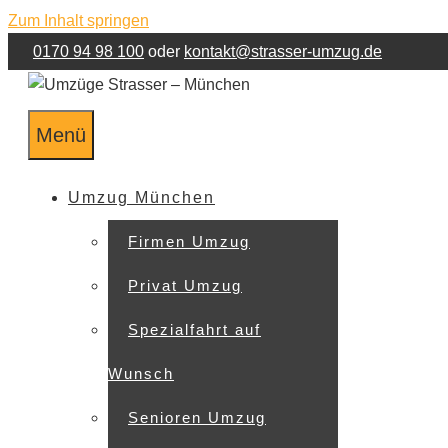
Zum Inhalt springen
0170 94 98 100
oder
kontakt@strasser-umzug.de
Menü
Umzug München
Firmen Umzug
Privat Umzug
Spezialfahrt auf
Wunsch
Senioren Umzug