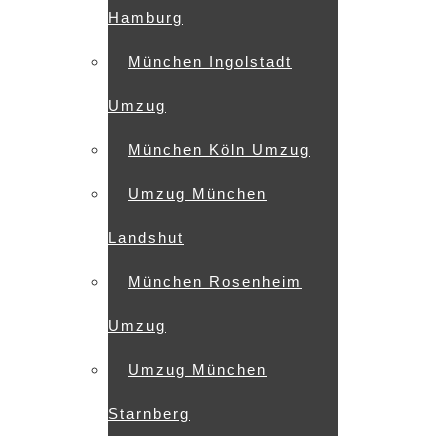
Hamburg
München Ingolstadt
Umzug
München Köln Umzug
Umzug München
Landshut
München Rosenheim
Umzug
Umzug München
Starnberg