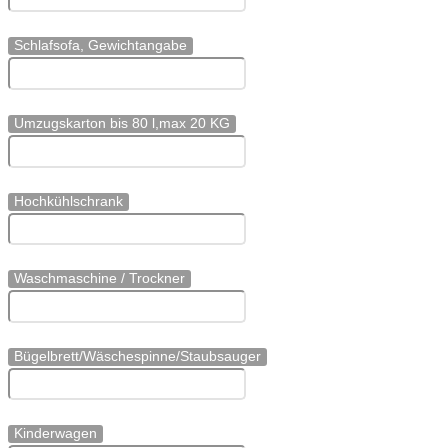
Schlafsofa, Gewichtangabe
Umzugskarton bis 80 l,max 20 KG
Hochkühlschrank
Waschmaschine / Trockner
Bügelbrett/Wäschespinne/Staubsauger
Kinderwagen